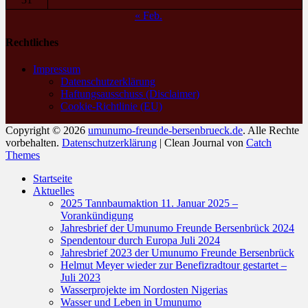
« Feb.
Rechtliches
Impressum
Datenschutzerklärung
Haftungsausschuss (Disclaimer)
Cookie-Richtlinie (EU)
Copyright © 2026
umunumo-freunde-bersenbrueck.de
. Alle Rechte
vorbehalten.
Datenschutzerklärung
| Clean Journal von
Catch
Themes
Nach
Startseite
oben
Aktuelles
scrollen
2025 Tannbaumaktion 11. Januar 2025 –
Vorankündigung
Jahresbrief der Umunumo Freunde Bersenbrück 2024
Spendentour durch Europa Juli 2024
Jahresbrief 2023 der Umunumo Freunde Bersenbrück
Helmut Meyer wieder zur Benefizradtour gestartet –
Juli 2023
Wasserprojekte im Nordosten Nigerias
Wasser und Leben in Umunumo