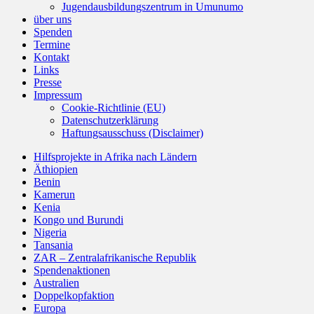
Jugendausbildungszentrum in Umunumo
über uns
Spenden
Termine
Kontakt
Links
Presse
Impressum
Cookie-Richtlinie (EU)
Datenschutzerklärung
Haftungsausschuss (Disclaimer)
Hilfsprojekte in Afrika nach Ländern
Äthiopien
Benin
Kamerun
Kenia
Kongo und Burundi
Nigeria
Tansania
ZAR – Zentralafrikanische Republik
Spendenaktionen
Australien
Doppelkopfaktion
Europa