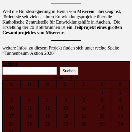
Weil die Bundesregierung in Benin von
Misereor
überzeugt ist,
fördert sie seit vielen Jahren Entwicklungsprojekte über die
Katholische Zentralstelle für Entwicklungshilfe in Aachen. Die
Erstellung der 20 Bohrbrunnen ist
ein Teilprojekt eines großen
Gesamtprojektes von Misereor
.
weitere Infos zu diesem Projekt finden sich unter rechte Spalte
“Tannenbaum-Aktion 2020″
Suchen
Suchen
August 2026
M
D
M
D
F
S
S
1
2
3
4
5
6
7
8
9
10
11
12
13
14
15
16
17
18
19
20
21
22
23
24
25
26
27
28
29
30
31