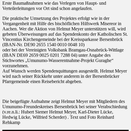
Erste Baumaßnahmen wie das Verlegen von Haupt- und
Verteilerleitungen vor Ort sind schon angelaufen.
Die praktische Umsetzung des Projektes erfolgt wie in der
Vergangenheit mit Hilfe des bischöflichen Hilfswerk Misereor in
Aachen. Wer die Aktion von Helmut Meyer unterstützen will, wird
gebeten Überweisungen auf das Spendenkonto der Katholischen St.
Vincentius Kirchengemeinde bei der Kreissparkasse Bersenbrück
(IBAN-Nr. DE90 2655 1540 0010 0048 10)
oder bei der Vereinigten Volksbank Bramgau-Osnabrück-Wittlage
(IBAN DE69 2659 0025 0201 7288 04) unter Angabe des
Stichwortes „Umunumo-Wasserentnahme-Projekt Guraghe“
vorzunehmen.
Auf Wunsch werden Spendenquittungen ausgestellt. Helmut Meyer
wird nach seiner Rückkehr unter anderem in der Bersenbrücker
Pfarrgemeinde einen Reisebericht abgeben.
Die beigefügte Aufnahme zeigt Helmut Meyer mit Mitgliedern des
Umunumo-Freundeskreises Bersenbrück bei seiner Verabschiedung
(v.re.n.li.: Hubert Siemer Helmut Meyer, Karl-Dieter Lücke,
Hedwig Lücke, Wilfried Scherder) . Text und Foto Reinhard
Rehkamp