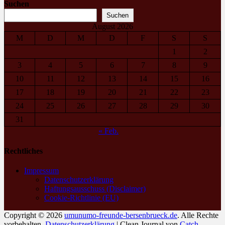
Suchen
Suchen
August 2026
M
D
M
D
F
S
S
1
2
3
4
5
6
7
8
9
10
11
12
13
14
15
16
17
18
19
20
21
22
23
24
25
26
27
28
29
30
31
« Feb.
Rechtliches
Impressum
Datenschutzerklärung
Haftungsausschuss (Disclaimer)
Cookie-Richtlinie (EU)
Copyright © 2026
umunumo-freunde-bersenbrueck.de
. Alle Rechte
vorbehalten.
Datenschutzerklärung
| Clean Journal von
Catch