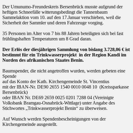
on
Der Umunumo-Freundeskreis Bersenbrück musste aufgrund der
heftigen Schneefälle witterungsbedingt die Tannenbaum
Sammelaktion vom 10. auf den 17.Januar verschieben, weil die
Sicherheit der Sammler und deren Fahrzeuge vorging.
35 Personen im Alter von 7 bis 88 Jahren beteiligten sich bei fast
frühlingshaften Temperaturen um 8 Grad daran.
Der Erlös der diesjährigen Sammlung von bislang 3.728,06 € ist
bestimmt für ein Trinkwasserprojekt in der Region Kandi im
Norden des afrikanischen Staates Benin.
Baumspender, die nicht angetroffen wurden, werden gebeten eine
Spende
auf das Konto der Kath. Kirchengemeinde St. Vincentius
mit der IBAN-Nr. DE90 2655 1540 0010 0048 10 (Kreissparkasse
Bersenbrück)
oder IBAN Nr. DE69 2659 0025 0201 7288 04 (Vereinigte
Volksbank Bramgau-Osnabrück-Wittlage) unter Angabe des
Stichwortes „Trinkwasserprojekt Benin“ zu überweisen.
Auf Wunsch werden Spendenbescheinigungen von der
Kirchengemeinde ausgestellt.