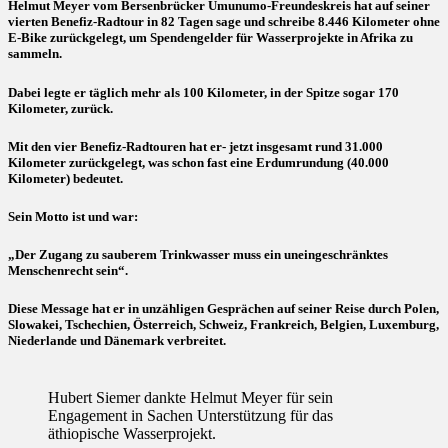
Helmut Meyer vom Bersenbrücker Umunumo-Freundeskreis hat auf seiner
vierten Benefiz-Radtour in 82 Tagen sage und schreibe 8.446 Kilometer ohne
E-Bike zurückgelegt, um Spendengelder für Wasserprojekte in Afrika zu
sammeln.
Dabei legte er täglich mehr als 100 Kilometer, in der Spitze sogar 170
Kilometer, zurück.
Mit den vier Benefiz-Radtouren hat er- jetzt insgesamt rund 31.000
Kilometer zurückgelegt, was schon fast eine Erdumrundung (40.000
Kilometer) bedeutet.
Sein Motto ist und war:
„Der Zugang zu sauberem Trinkwasser muss ein uneingeschränktes
Menschenrecht sein“.
Diese Message hat er in unzähligen Gesprächen auf seiner Reise durch Polen,
Slowakei, Tschechien, Österreich, Schweiz, Frankreich, Belgien, Luxemburg,
Niederlande und Dänemark verbreitet.
Hubert Siemer dankte Helmut Meyer für sein
Engagement in Sachen Unterstützung für das
äthiopische Wasserprojekt.