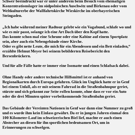
Schwer beeindruckt war er unter anderem beim Besuch vom ehemaligen
Konzentrationslager im südpolnischen Auschwitz und Birkenau oder vom
Weltkulturerbe der Wallfahrtskirche Wieskirche im oberbayerischen
Steingaden.
„Ich habe während meiner Radtour gelebt wie ein Vagabund, schlafe wo und
wie es mir passt, solange ich eine Art Dach über den Kopf hatte.
Das konnte schon mal eine Scheune oder eine Kabine auf einem Sportplatz
sein, aber auch ein Nebengebäude einer Kirche.
Oder es gibt nette Leute, die mich für ein Abendessen und ein Bett einladen,“
erzählte Helmut Meyer bei seinem bebilderten Reisebericht den
Bersenbrückern.
Und für alle Fälle hatte er immer eine Isomatte und einen Schlafsack dabei.
Ohne Handy oder andere technische Hilfsmittel ist er anhand von
Regionalkarten durch Europa gefahren. Glück im Unglück hatte er in Genf
bei einem Unfall, als er mit seinem Fahrrad in die Straßenbahnspur geriet,
stürzte und sich gekonnt zur Seite rollen konnte, ohne dass er vor ein Auto
oder die drei Minuten später vorbeikommende Straßenbahn geriet.
Das Gebäude der Vereinten Nationen in Genf war dann eine Nummer zu groß
und es wurde ihm kein Einlass gewährt. Da er in jungen Jahren einmal den
100 Kilometer-Lauf im schweizerischen Biel lief, machte er auch einen
Abstecher an diesen für ihn sportlichen bedeutsamen Ort, um in
Erinnerungen zu schwelgen.