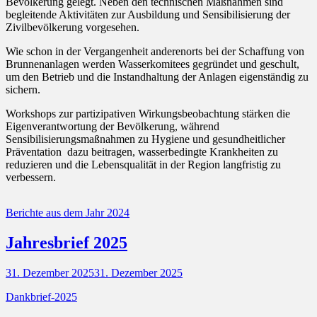
Bevölkerung gelegt. Neben den technischen Maßnahmen sind
begleitende Aktivitäten zur Ausbildung und Sensibilisierung der
Zivilbevölkerung vorgesehen.
Wie schon in der Vergangenheit anderenorts bei der Schaffung von
Brunnenanlagen werden Wasserkomitees gegründet und geschult,
um den Betrieb und die Instandhaltung der Anlagen eigenständig zu
sichern.
Workshops zur partizipativen Wirkungsbeobachtung stärken die
Eigenverantwortung der Bevölkerung, während
Sensibilisierungsmaßnahmen zu Hygiene und gesundheitlicher
Präventation dazu beitragen, wasserbedingte Krankheiten zu
reduzieren und die Lebensqualität in der Region langfristig zu
verbessern.
Kategorien
Berichte aus dem Jahr 2024
Jahresbrief 2025
Posted
31. Dezember 2025
31. Dezember 2025
on
Dankbrief-2025