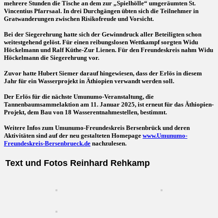
mehrere Stunden die Tische an dem zur „Spielhölle“ umgeräumten St.
Vincentius Pfarrsaal. In drei Durchgängen übten sich die Teilnehmer in
Gratwanderungen zwischen Risikofreude und Vorsicht.
Bei der Siegerehrung hatte sich der Gewinndruck aller Beteiligten schon
weitestgehend gelöst. Für einen reibungslosen Wettkampf sorgten Widu
Höckelmann und Ralf Küthe-Zur Lienen. Für den Freundeskreis nahm Widu
Höckelmann die Siegerehrung vor.
Zuvor hatte Hubert Siemer darauf hingewiesen, dass der Erlös in diesem
Jahr für ein Wasserprojekt in Äthiopien verwandt werden soll.
Der Erlös für die nächste Umunumo-Veranstaltung, die
Tannenbaumsammelaktion am 11. Januar 2025, ist erneut für das Äthiopien-
Projekt, dem Bau von 18 Wasserentnahmestellen, bestimmt.
Weitere Infos zum Umunumo-Freundeskreis Bersenbrück und deren
Aktivitäten sind auf der neu gestalteten Homepage
www.Umunumo-
Freundeskreis-Bersenbrueck.de
nachzulesen.
Text und Fotos Reinhard Rehkamp