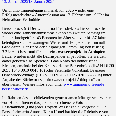
Posted
13. Januar 2025
13. Januar 2025
on
Umunumo Tannenbaumsammelaktion 2025 wieder eine
Erfolgsgeschichte – Autorenlesung am 12. Februar um 19 Uhr im
Heimathaus Feldmühle
Bersenbrück (rr) Der Umunumo-Freundeskreis Bersenbrück hat
wieder eine Tannenbaumsammelaktion am zweiten Samstag im
Januar durchgeführt. 43 Personen im Alter von vier bis 87 Jahre
beteiligten sich bei sonnigem Wetter und Temperaturen um null
Grad daran. Der Erlös der diesjährigen Sammlung von bislang
3.278 € ist bestimmt für ein
Trinkwasserprojekt in Äthiopien
.
Leider wurden nicht alle Baumspender angetroffen. Sie werden
daher gebeten eine Spende auf das Konto der katholischen
Kirchengemeinde bei der Kreissparkasse Bersenbrück (IBAN DE90
2655 1540 0010 0048 10) oder Vereinigte Volksbank Bramgau-
Osnabrück-Wittlage (IBAN DE69 2659 0025 0201 7288 04) unter
Angabe des Stichwortes „Trinkwasserprojekt Äthiopien“ zu
überweisen. Weitere Infos auch unter
www.umunumo-freunde-
bersenbrueck.de
.
Im Rahmen des anschließenden gemeinsamen Mittagessens wurde
von Hubert Siemer das jetzt neu erschienene Foto- und
Reisetagbuch „Und jeder Tropfen Wasser zählt“ vorgestellt. Die
Bersenbrückerin Autorin Karin Hartel hat hier die Erlebnisse von