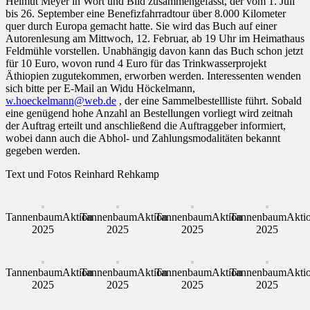
Helmut Meyer in Wort und Bild zusammengefasst, der vom 1. Juli
bis 26. September eine Benefizfahrradtour über 8.000 Kilometer
quer durch Europa gemacht hatte. Sie wird das Buch auf einer
Autorenlesung am Mittwoch, 12. Februar, ab 19 Uhr im Heimathaus
Feldmühle vorstellen. Unabhängig davon kann das Buch schon jetzt
für 10 Euro, wovon rund 4 Euro für das Trinkwasserprojekt
Äthiopien zugutekommen, erworben werden. Interessenten wenden
sich bitte per E-Mail an Widu Höckelmann,
w.hoeckelmann@web.de
, der eine Sammelbestellliste führt. Sobald
eine genügend hohe Anzahl an Bestellungen vorliegt wird zeitnah
der Auftrag erteilt und anschließend die Auftraggeber informiert,
wobei dann auch die Abhol- und Zahlungsmodalitäten bekannt
gegeben werden.
Text und Fotos Reinhard Rehkamp
TannenbaumAktion
TannenbaumAktion
TannenbaumAktion
TannenbaumAkti
2025
2025
2025
2025
TannenbaumAktion
TannenbaumAktion
TannenbaumAktion
TannenbaumAkti
2025
2025
2025
2025