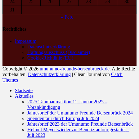
24
25
26
27
28
29
30
31
« Feb.
Rechtliches
Impressum
Datenschutzerklärung
Haftungsausschuss (Disclaimer)
Cookie-Richtlinie (EU)
Copyright © 2026
umunumo-freunde-bersenbrueck.de
. Alle Rechte
vorbehalten.
Datenschutzerklärung
| Clean Journal von
Catch
Themes
Nach
Startseite
oben
Aktuelles
scrollen
2025 Tannbaumaktion 11. Januar 2025 –
Vorankündigung
Jahresbrief der Umunumo Freunde Bersenbrück 2024
Spendentour durch Europa Juli 2024
Jahresbrief 2023 der Umunumo Freunde Bersenbrück
Helmut Meyer wieder zur Benefizradtour gestartet –
Juli 2023