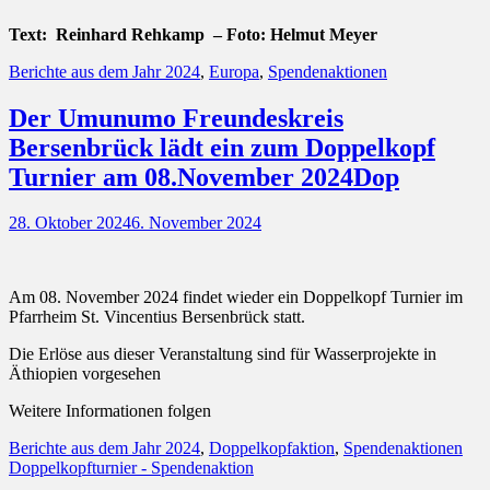
Text: Reinhard Rehkamp – Foto: Helmut Meyer
Kategorien
Berichte aus dem Jahr 2024
,
Europa
,
Spendenaktionen
Der Umunumo Freundeskreis
Bersenbrück lädt ein zum Doppelkopf
Turnier am 08.November 2024Dop
Posted
28. Oktober 2024
6. November 2024
on
Am 08. November 2024 findet wieder ein Doppelkopf Turnier im
Pfarrheim St. Vincentius Bersenbrück statt.
Die Erlöse aus dieser Veranstaltung sind für Wasserprojekte in
Äthiopien vorgesehen
Weitere Informationen folgen
Kategorien
Sch
Berichte aus dem Jahr 2024
,
Doppelkopfaktion
,
Spendenaktionen
Doppelkopfturnier - Spendenaktion