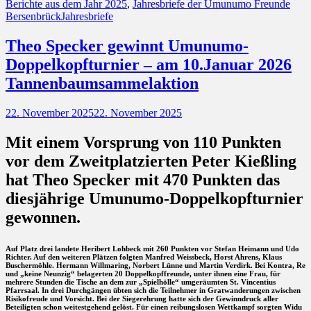
Kategorien
Berichte aus dem Jahr 2025
,
Jahresbriefe der Umunumo Freunde
Schlagworte
Bersenbrück
Jahresbriefe
Theo Specker gewinnt Umunumo-
Doppelkopfturnier – am 10.Januar 2026
Tannenbaumsammelaktion
Posted
22. November 2025
22. November 2025
on
Mit einem Vorsprung von 110 Punkten
vor dem Zweitplatzierten Peter Kießling
hat Theo Specker mit 470 Punkten das
diesjährige Umunumo-Doppelkopfturnier
gewonnen.
Auf Platz drei landete Heribert Lohbeck mit 260 Punkten vor Stefan Heimann und Udo
Richter. Auf den weiteren Plätzen folgten Manfred Weissbeck, Horst Ahrens, Klaus
Buschermöhle. Hermann Willmaring, Norbert Lünne und Martin Verdirk. Bei Kontra, Re
und „keine Neunzig“ belagerten 20 Doppelkopffreunde, unter ihnen eine Frau, für
mehrere Stunden die Tische an dem zur „Spielhölle“ umgeräumten St. Vincentius
Pfarrsaal. In drei Durchgängen übten sich die Teilnehmer in Gratwanderungen zwischen
Risikofreude und Vorsicht. Bei der Siegerehrung hatte sich der Gewinndruck aller
Beteiligten schon weitestgehend gelöst. Für einen reibungslosen Wettkampf sorgten Widu