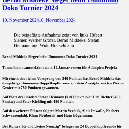
Doko Turnier 2024
Posted
10. November 2024
10. November 2024
on
Die beigefügte Aufnahme zeigt von links Hubert
Siemer, Werner Grofer, Bernd Middeke, Stefan
Heimann und Widu Höckelmann
Bernd Middeke Sieger beim Umunumo Doko Turnier 2024
Tannenbaumsammelaktion am 11.Januar erneut für Äthiopien-Projekt
Mit einem deutlichen Vorsprung von 240 Punkten hat Bernd Middeke das
diesjährige Umunumo-Doppelkopfturnier vor dem Zweitplatzierten Werner
Grofer mit 780 Punkten gewonnen.
Auf Platz drei landete Stefan Heimann (510 Punkte) vor Udo Richter (490
Punkte) und Peter Kießling mit 480 Punkten.
Auf den weiteren Plätzen folgten Martin Verdirk, Alois Imwalle, Norbert
Schwarzendahl, Klaus Nottbusch und Hans Bögelmann.
Bei Kontra, Re und „keine Neunzig“ belagerten 24 Doppelkopffreunde für