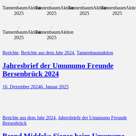
TannenbaumAktion
TannenbaumAktion
TannenbaumAktion
TannenbaumAkti
2025
2025
2025
2025
TannenbaumAktion
TannenbaumAktion
2025
2025
Kategorien
Berichte
,
Berichte aus dem Jahr 2024
,
Tannenbaumaktion
Jahresbrief der Umunumo Freunde
Bersenbrück 2024
Posted
16. Dezember 2024
6. Januar 2025
on
Kategorien
Berichte aus dem Jahr 2024
,
Jahresbriefe der Umunumo Freunde
Bersenbrück
Bernd Middeke Sieger beim Umunumo