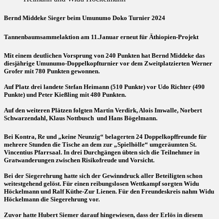
Bernd Middeke Sieger beim Umunumo Doko Turnier 2024
Tannenbaumsammelaktion am 11.Januar erneut für Äthiopien-Projekt
Mit einem deutlichen Vorsprung von 240 Punkten hat Bernd Middeke das
diesjährige Umunumo-Doppelkopfturnier vor dem Zweitplatzierten Werner
Grofer mit 780 Punkten gewonnen.
Auf Platz drei landete Stefan Heimann (510 Punkte) vor Udo Richter (490
Punkte) und Peter Kießling mit 480 Punkten.
Auf den weiteren Plätzen folgten Martin Verdirk, Alois Imwalle, Norbert
Schwarzendahl, Klaus Nottbusch und Hans Bögelmann.
Bei Kontra, Re und „keine Neunzig“ belagerten 24 Doppelkopffreunde für
mehrere Stunden die Tische an dem zur „Spielhölle“ umgeräumten St.
Vincentius Pfarrsaal. In drei Durchgängen übten sich die Teilnehmer in
Gratwanderungen zwischen Risikofreude und Vorsicht.
Bei der Siegerehrung hatte sich der Gewinndruck aller Beteiligten schon
weitestgehend gelöst. Für einen reibungslosen Wettkampf sorgten Widu
Höckelmann und Ralf Küthe-Zur Lienen. Für den Freundeskreis nahm Widu
Höckelmann die Siegerehrung vor.
Zuvor hatte Hubert Siemer darauf hingewiesen, dass der Erlös in diesem