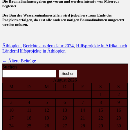
Die Baumaßnahmen gehen gut voran und werden intensiv von Misereor
begleitet.
Der Bau der Wasserentnahmestellen wird jedoch erst zum Ende des
Projektes erfolgen, da erst alle anderen nötigen Baumaßnahmen umgesetzt
werden müssen.
Kategorien
Äthiopien
,
Berichte aus dem Jahr 2024
,
Hilfsprojekte in Afrika nach
Schlagworte
Ländern
Hilfsprojekte in Äthiopien
Beitragsnavigation
←
Ältere Beiträge
Suchen
Suchen
August 2026
M
D
M
D
F
S
S
1
2
3
4
5
6
7
8
9
10
11
12
13
14
15
16
17
18
19
20
21
22
23
24
25
26
27
28
29
30