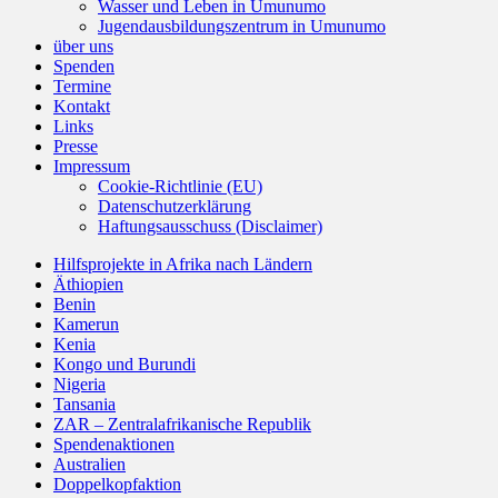
Wasser und Leben in Umunumo
Jugendausbildungszentrum in Umunumo
über uns
Spenden
Termine
Kontakt
Links
Presse
Impressum
Cookie-Richtlinie (EU)
Datenschutzerklärung
Haftungsausschuss (Disclaimer)
Hilfsprojekte in Afrika nach Ländern
Äthiopien
Benin
Kamerun
Kenia
Kongo und Burundi
Nigeria
Tansania
ZAR – Zentralafrikanische Republik
Spendenaktionen
Australien
Doppelkopfaktion