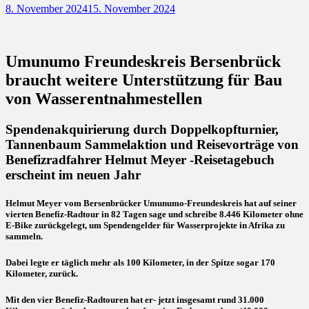
Posted
8. November 2024
15. November 2024
on
Umunumo Freundeskreis Bersenbrück
braucht weitere Unterstützung für Bau
von Wasserentnahmestellen
Spendenakquirierung durch Doppelkopfturnier,
Tannenbaum Sammelaktion und Reisevorträge von
Benefizradfahrer Helmut Meyer -Reisetagebuch
erscheint im neuen Jahr
Helmut Meyer vom Bersenbrücker Umunumo-Freundeskreis hat auf seiner
vierten Benefiz-Radtour in 82 Tagen sage und schreibe 8.446 Kilometer ohne
E-Bike zurückgelegt, um Spendengelder für Wasserprojekte in Afrika zu
sammeln.
Dabei legte er täglich mehr als 100 Kilometer, in der Spitze sogar 170
Kilometer, zurück.
Mit den vier Benefiz-Radtouren hat er- jetzt insgesamt rund 31.000