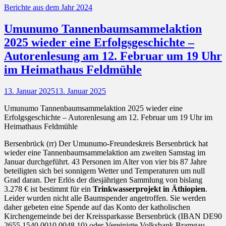
Kategorien
Berichte aus dem Jahr 2024
Umunumo Tannenbaumsammelaktion
2025 wieder eine Erfolgsgeschichte –
Autorenlesung am 12. Februar um 19 Uhr
im Heimathaus Feldmühle
Posted
13. Januar 2025
13. Januar 2025
on
Umunumo Tannenbaumsammelaktion 2025 wieder eine
Erfolgsgeschichte – Autorenlesung am 12. Februar um 19 Uhr im
Heimathaus Feldmühle
Bersenbrück (rr) Der Umunumo-Freundeskreis Bersenbrück hat
wieder eine Tannenbaumsammelaktion am zweiten Samstag im
Januar durchgeführt. 43 Personen im Alter von vier bis 87 Jahre
beteiligten sich bei sonnigem Wetter und Temperaturen um null
Grad daran. Der Erlös der diesjährigen Sammlung von bislang
3.278 € ist bestimmt für ein
Trinkwasserprojekt in Äthiopien
.
Leider wurden nicht alle Baumspender angetroffen. Sie werden
daher gebeten eine Spende auf das Konto der katholischen
Kirchengemeinde bei der Kreissparkasse Bersenbrück (IBAN DE90
2655 1540 0010 0048 10) oder Vereinigte Volksbank Bramgau-