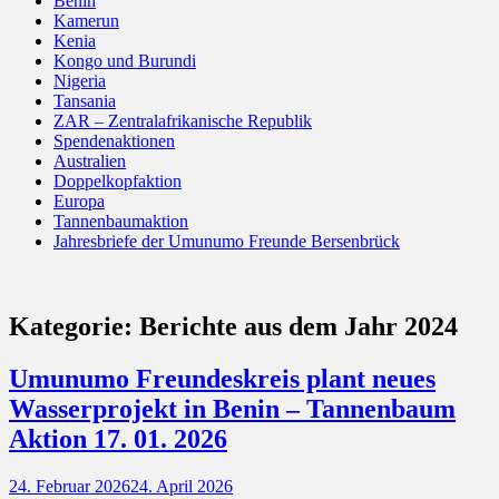
Benin
Kamerun
Kenia
Kongo und Burundi
Nigeria
Tansania
ZAR – Zentralafrikanische Republik
Spendenaktionen
Australien
Doppelkopfaktion
Europa
Tannenbaumaktion
Jahresbriefe der Umunumo Freunde Bersenbrück
Kategorie:
Berichte aus dem Jahr 2024
Umunumo Freundeskreis plant neues
Wasserprojekt in Benin – Tannenbaum
Aktion 17. 01. 2026
Posted
24. Februar 2026
24. April 2026