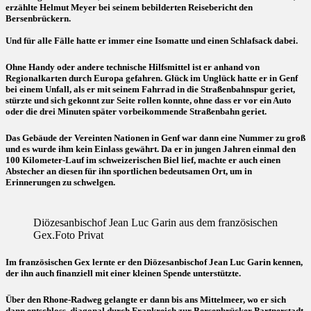
erzählte Helmut Meyer bei seinem bebilderten Reisebericht den
Bersenbrückern.
Und für alle Fälle hatte er immer eine Isomatte und einen Schlafsack dabei.
Ohne Handy oder andere technische Hilfsmittel ist er anhand von
Regionalkarten durch Europa gefahren. Glück im Unglück hatte er in Genf
bei einem Unfall, als er mit seinem Fahrrad in die Straßenbahnspur geriet,
stürzte und sich gekonnt zur Seite rollen konnte, ohne dass er vor ein Auto
oder die drei Minuten später vorbeikommende Straßenbahn geriet.
Das Gebäude der Vereinten Nationen in Genf war dann eine Nummer zu groß
und es wurde ihm kein Einlass gewährt. Da er in jungen Jahren einmal den
100 Kilometer-Lauf im schweizerischen Biel lief, machte er auch einen
Abstecher an diesen für ihn sportlichen bedeutsamen Ort, um in
Erinnerungen zu schwelgen.
Diözesanbischof Jean Luc Garin aus dem französischen
Gex.Foto Privat
Im französischen Gex lernte er den Diözesanbischof Jean Luc Garin kennen,
der ihn auch finanziell mit einer kleinen Spende unterstützte.
Über den Rhone-Radweg gelangte er dann bis ans Mittelmeer, wo er sich
dann entschloss, diagonal durch Frankreich zur Bersenbrücker Partnerstadt