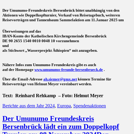
Der Umunumo-Freundeskreis Bersenbrück bittet unabhängig von den
Aktionen wie Doppelkopfturnier, Verkauf von Reisetagebuch, weiteren
Reisevorträgen und Tannenbaum Sammelaktion am 11.Januar 2025 um
Überweisungen auf das
IBAN-Konto der Katholischen Kirchengemeinde Bersenbrück
DE 90 2655 1540 0010 0048 10 vorzunehmen
und
als Stichwort „Wasserprojekt Äthiopien“ mit anzugeben.
Nähere Infos zum Umunumo Freundeskreis gibt es auch
auf der Homepage
www.umunumo-freunde-bersenbrueck.de
.
Über die Email-Adresse
ah.siemer@gmx.net
können Termine für
Reisevorträge von Helmut Meyer vereinbart werden.
Text: Reinhard Rehkamp – Foto: Helmut Meyer
Kategorien
Berichte aus dem Jahr 2024
,
Europa
,
Spendenaktionen
Der Umunumo Freundeskreis
Bersenbrück lädt ein zum Doppelkopf