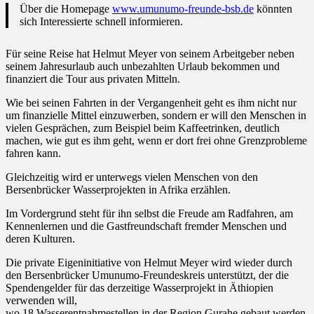
Über die Homepage
www.umunumo-freunde-bsb.de
könnten
sich Interessierte schnell informieren.
Für seine Reise hat Helmut Meyer von seinem Arbeitgeber neben
seinem Jahresurlaub auch unbezahlten Urlaub bekommen und
finanziert die Tour aus privaten Mitteln.
Wie bei seinen Fahrten in der Vergangenheit geht es ihm nicht nur
um finanzielle Mittel einzuwerben, sondern er will den Menschen in
vielen Gesprächen, zum Beispiel beim Kaffeetrinken, deutlich
machen, wie gut es ihm geht, wenn er dort frei ohne Grenzprobleme
fahren kann.
Gleichzeitig wird er unterwegs vielen Menschen von den
Bersenbrücker Wasserprojekten in Afrika erzählen.
Im Vordergrund steht für ihn selbst die Freude am Radfahren, am
Kennenlernen und die Gastfreundschaft fremder Menschen und
deren Kulturen.
Die private Eigeninitiative von Helmut Meyer wird wieder durch
den Bersenbrücker Umunumo-Freundeskreis unterstützt, der die
Spendengelder für das derzeitige Wasserprojekt in Äthiopien
verwenden will,
wo 18 Wasserentnahmestellen in der Region Gurahe gebaut werden