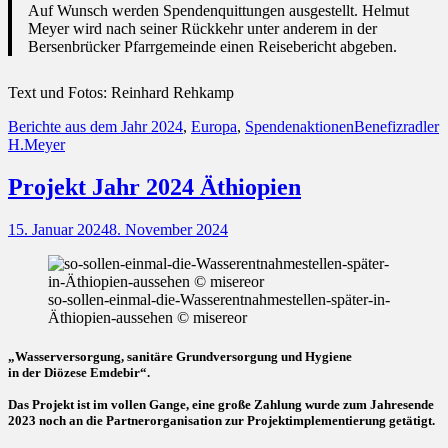
Auf Wunsch werden Spendenquittungen ausgestellt. Helmut
Meyer wird nach seiner Rückkehr unter anderem in der
Bersenbrücker Pfarrgemeinde einen Reisebericht abgeben.
Text und Fotos: Reinhard Rehkamp
Kategorien
Schlagworte
Berichte aus dem Jahr 2024
,
Europa
,
Spendenaktionen
Benefizradler
H.Meyer
Projekt Jahr 2024 Äthiopien
Posted
15. Januar 2024
8. November 2024
on
so-sollen-einmal-die-Wasserentnahmestellen-später-in-
Äthiopien-aussehen © misereor
„Wasserversorgung, sanitäre Grundversorgung und Hygiene
in der Diözese Emdebir“.
Das Projekt ist im vollen Gange, eine große Zahlung wurde zum Jahresende
2023 noch an die Partnerorganisation zur Projektimplementierung getätigt.