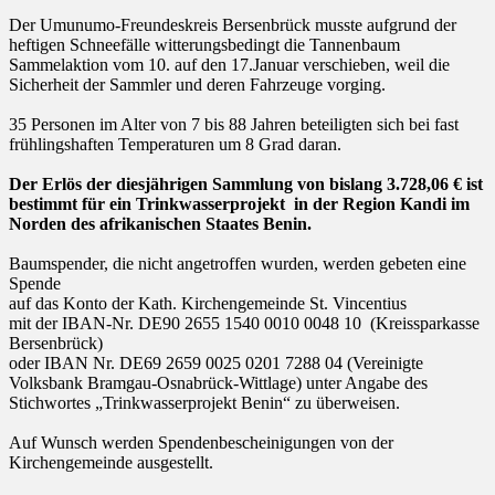
on
Der Umunumo-Freundeskreis Bersenbrück musste aufgrund der
heftigen Schneefälle witterungsbedingt die Tannenbaum
Sammelaktion vom 10. auf den 17.Januar verschieben, weil die
Sicherheit der Sammler und deren Fahrzeuge vorging.
35 Personen im Alter von 7 bis 88 Jahren beteiligten sich bei fast
frühlingshaften Temperaturen um 8 Grad daran.
Der Erlös der diesjährigen Sammlung von bislang 3.728,06 € ist
bestimmt für ein Trinkwasserprojekt in der Region Kandi im
Norden des afrikanischen Staates Benin.
Baumspender, die nicht angetroffen wurden, werden gebeten eine
Spende
auf das Konto der Kath. Kirchengemeinde St. Vincentius
mit der IBAN-Nr. DE90 2655 1540 0010 0048 10 (Kreissparkasse
Bersenbrück)
oder IBAN Nr. DE69 2659 0025 0201 7288 04 (Vereinigte
Volksbank Bramgau-Osnabrück-Wittlage) unter Angabe des
Stichwortes „Trinkwasserprojekt Benin“ zu überweisen.
Auf Wunsch werden Spendenbescheinigungen von der
Kirchengemeinde ausgestellt.