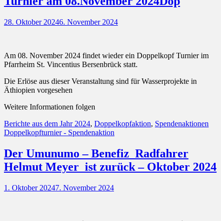
Turnier am 08.November 2024Dop
Posted
28. Oktober 2024
6. November 2024
on
Am 08. November 2024 findet wieder ein Doppelkopf Turnier im
Pfarrheim St. Vincentius Bersenbrück statt.
Die Erlöse aus dieser Veranstaltung sind für Wasserprojekte in
Äthiopien vorgesehen
Weitere Informationen folgen
Kategorien
Sch
Berichte aus dem Jahr 2024
,
Doppelkopfaktion
,
Spendenaktionen
Doppelkopfturnier - Spendenaktion
Der Umunumo – Benefiz Radfahrer
Helmut Meyer ist zurück – Oktober 2024
Posted
1. Oktober 2024
7. November 2024
on