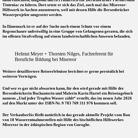
Tinteniac zu fahren. Dort setzte er sich das Ziel, auch mal das Misereor-
Hilfswerk in Aachen anzusteuern, weil mit dessen Hilfe die Bersenbrücker
Wasserprojekte umgesetzt werden.
In Dänemark ist er auf der Suche nach einem Schutz vor einem
Regenschauer unfreiwillig in eine Gruppe von Gefangenen geraten, die sich
im offenen Strafvollzug auf einem landwirtschaftlichen Anwesen befanden.
Helmut Meyer + Thorsten Nilges, Fachreferent für
Berufiche Bildung bei Misereor
Weitere detailliertere Reiseerlebnisse berichtet er gerne persönlich bei
weiteren Vorträgen.
Und wer es gar nicht abwarten kann, für den wird gerade mit Hilfe der
Bersenbrückerin Buchautorin und Malerin Karin Hartel ein Reisetagebuch
namens „Und jeder Tropfen Wasser zählt“ erstellt, das im neuen Jahr 2026
auf den Markt unter der ISBN-Nr. 9 783 769 311 976 kommen soll.
Der Verkaufserlös fließt natürlich in das gerade aktuelle Projekt vom Bau
von 18 Wasserentnahmestellen mit Hilfe des bischöflichen Hilfswerkes
Misereor in der äthiopischen Region von Guraghe.