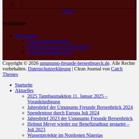
31
« Feb.
Rechtliches
Impressum
Datenschutzerklärung
Haftungsausschuss (Disclaimer)
Cookie-Richtlinie (EU)
Copyright © 2026
umunumo-freunde-bersenbrueck.de
. Alle Rechte
vorbehalten.
Datenschutzerklärung
| Clean Journal von
Catch
Themes
Nach
Startseite
oben
Aktuelles
scrollen
2025 Tannbaumaktion 11. Januar 2025 –
Vorankündigung
Jahresbrief der Umunumo Freunde Bersenbrück 2024
Spendentour durch Europa Juli 2024
Jahresbrief 2023 der Umunumo Freunde Bersenbrück
Helmut Meyer wieder zur Benefizradtour gestartet –
Juli 2023
Wasserprojekte im Nordosten Nigerias