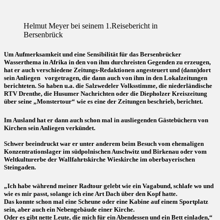
Helmut Meyer bei seinem 1.Reisebericht in
Bersenbrück
Um Aufmerksamkeit und eine Sensibilität für das Bersenbrücker
Wasserthema in Afrika in den von ihm durchreisten Gegenden zu erzeugen,
hat er auch verschiedene Zeitungs-Redaktionen angesteuert und (dann)dort
sein Anliegen vorgetragen, die dann auch von ihm in den Lokalzeitungen
berichteten. So haben u.a. die Salzwedeler Volksstimme, die niederländische
RTV Drenthe, die Husumer Nachrichten oder die Diepholzer Kreiszeitung
über seine „Monstertour“ wie es eine der Zeitungen beschrieb, berichtet.
Im Ausland hat er dann auch schon mal in ausliegenden Gästebüchern von
Kirchen sein Anliegen verkündet.
Schwer beeindruckt war er unter anderem beim Besuch vom ehemaligen
Konzentrationslager im südpolnischen Auschwitz und Birkenau oder vom
Weltkulturerbe der Wallfahrtskirche Wieskirche im oberbayerischen
Steingaden.
„Ich habe während meiner Radtour gelebt wie ein Vagabund, schlafe wo und
wie es mir passt, solange ich eine Art Dach über den Kopf hatte.
Das konnte schon mal eine Scheune oder eine Kabine auf einem Sportplatz
sein, aber auch ein Nebengebäude einer Kirche.
Oder es gibt nette Leute, die mich für ein Abendessen und ein Bett einladen,“