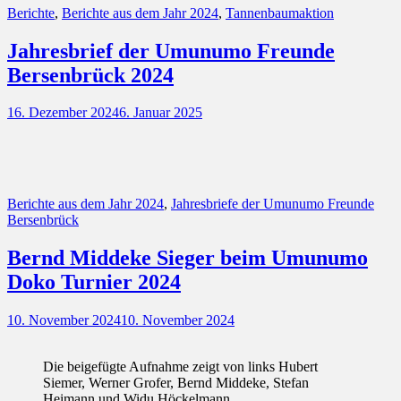
Kategorien
Berichte
,
Berichte aus dem Jahr 2024
,
Tannenbaumaktion
Jahresbrief der Umunumo Freunde
Bersenbrück 2024
Posted
16. Dezember 2024
6. Januar 2025
on
Kategorien
Berichte aus dem Jahr 2024
,
Jahresbriefe der Umunumo Freunde
Bersenbrück
Bernd Middeke Sieger beim Umunumo
Doko Turnier 2024
Posted
10. November 2024
10. November 2024
on
Die beigefügte Aufnahme zeigt von links Hubert
Siemer, Werner Grofer, Bernd Middeke, Stefan
Heimann und Widu Höckelmann