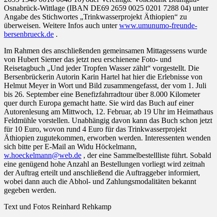
Osnabrück-Wittlage (IBAN DE69 2659 0025 0201 7288 04) unter
Angabe des Stichwortes „Trinkwasserprojekt Äthiopien“ zu
überweisen. Weitere Infos auch unter
www.umunumo-freunde-
bersenbrueck.de
.
Im Rahmen des anschließenden gemeinsamen Mittagessens wurde
von Hubert Siemer das jetzt neu erschienene Foto- und
Reisetagbuch „Und jeder Tropfen Wasser zählt“ vorgestellt. Die
Bersenbrückerin Autorin Karin Hartel hat hier die Erlebnisse von
Helmut Meyer in Wort und Bild zusammengefasst, der vom 1. Juli
bis 26. September eine Benefizfahrradtour über 8.000 Kilometer
quer durch Europa gemacht hatte. Sie wird das Buch auf einer
Autorenlesung am Mittwoch, 12. Februar, ab 19 Uhr im Heimathaus
Feldmühle vorstellen. Unabhängig davon kann das Buch schon jetzt
für 10 Euro, wovon rund 4 Euro für das Trinkwasserprojekt
Äthiopien zugutekommen, erworben werden. Interessenten wenden
sich bitte per E-Mail an Widu Höckelmann,
w.hoeckelmann@web.de
, der eine Sammelbestellliste führt. Sobald
eine genügend hohe Anzahl an Bestellungen vorliegt wird zeitnah
der Auftrag erteilt und anschließend die Auftraggeber informiert,
wobei dann auch die Abhol- und Zahlungsmodalitäten bekannt
gegeben werden.
Text und Fotos Reinhard Rehkamp