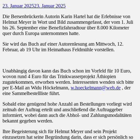
Posted
23. Januar 2025
23. Januar 2025
on
Die Bersenbrückerin Autorin Karin Hartel hat die Erlebnisse von
Helmut Meyer in Wort und Bild zusammengefasst, der vom 1. Juli
bis 26. September eine Benefizfahrradtour über 8.000 Kilometer
quer durch Europa unternommen hatte.
Sie wird das Buch auf einer Autorenlesung am Mittwoch, 12.
Februar, ab 19 Uhr im Heimathaus Feldmühle vorstellen.
Unabhängig davon kann das Buch schon im Vorfeld für 10 Euro,
wovon rund 4 Euro für das Trinkwasserprojekt Äthiopien
zugutekommen, erworben werden. Interessenten wenden sich bitte
per E-Mail an Widu Höckelmann,
w.hoeckelmann@web.de
, der
eine Sammelbestellliste führt.
Sobald eine genügend hohe Anzahl an Bestellungen vorliegt wird
zeitnah der Auftrag erteilt und anschließend die Auftraggeber
informiert, wobei dann auch die Abhol- und Zahlungsmodalitäten
bekannt gegeben werden.
Ihre Begeisterung sich für Helmut Meyer und sein Projekt
einzusetzen hat seine Begründung darin, dass er sich persönlich so