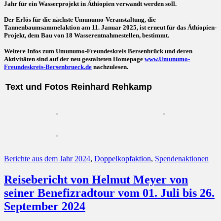
Jahr für ein Wasserprojekt in Äthiopien verwandt werden soll.
Der Erlös für die nächste Umunumo-Veranstaltung, die
Tannenbaumsammelaktion am 11. Januar 2025, ist erneut für das Äthiopien-
Projekt, dem Bau von 18 Wasserentnahmestellen, bestimmt.
Weitere Infos zum Umunumo-Freundeskreis Bersenbrück und deren
Aktivitäten sind auf der neu gestalteten Homepage
www.Umunumo-
Freundeskreis-Bersenbrueck.de
nachzulesen.
Text und Fotos Reinhard Rehkamp
Kategorien
Berichte aus dem Jahr 2024
,
Doppelkopfaktion
,
Spendenaktionen
Reisebericht von Helmut Meyer von
seiner Benefizradtour vom 01. Juli bis 26.
September 2024