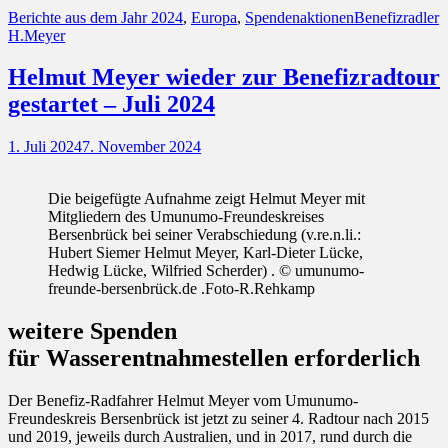
Kategorien
Schlagworte
Berichte aus dem Jahr 2024
,
Europa
,
Spendenaktionen
Benefizradler
H.Meyer
Helmut Meyer wieder zur Benefizradtour
gestartet – Juli 2024
Posted
1. Juli 2024
7. November 2024
on
Die beigefügte Aufnahme zeigt Helmut Meyer mit
Mitgliedern des Umunumo-Freundeskreises
Bersenbrück bei seiner Verabschiedung (v.re.n.li.:
Hubert Siemer Helmut Meyer, Karl-Dieter Lücke,
Hedwig Lücke, Wilfried Scherder) . © umunumo-
freunde-bersenbrück.de .Foto-R.Rehkamp
weitere Spenden
für Wasserentnahmestellen erforderlich
Der Benefiz-Radfahrer Helmut Meyer vom Umunumo-
Freundeskreis Bersenbrück ist jetzt zu seiner 4. Radtour nach 2015
und 2019, jeweils durch Australien, und in 2017, rund durch die