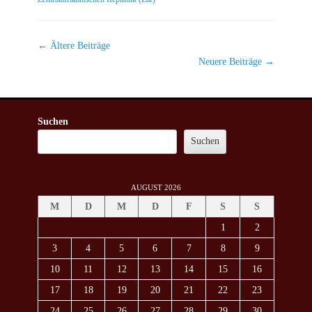
Beitragsnavigation
←
Ältere Beiträge
Neuere Beiträge
→
Suchen
Suchen
AUGUST 2026
M
D
M
D
F
S
S
1
2
3
4
5
6
7
8
9
10
11
12
13
14
15
16
17
18
19
20
21
22
23
24
25
26
27
28
29
30