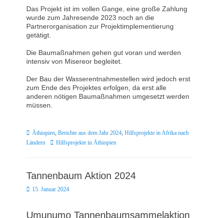
Das Projekt ist im vollen Gange, eine große Zahlung
wurde zum Jahresende 2023 noch an die
Partnerorganisation zur Projektimplementierung
getätigt.
Die Baumaßnahmen gehen gut voran und werden
intensiv von Misereor begleitet.
Der Bau der Wasserentnahmestellen wird jedoch erst
zum Ende des Projektes erfolgen, da erst alle
anderen nötigen Baumaßnahmen umgesetzt werden
müssen.
Kategorien
Äthiopien
,
Berichte aus dem Jahr 2024
,
Hilfsprojekte in Afrika nach
Schlagworte
Ländern
Hilfsprojekte in Äthiopien
Tannenbaum Aktion 2024
Posted
15. Januar 2024
on
Umunumo Tannenbaumsammelaktion