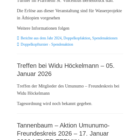
Turnier im Pfarrheim St. Vincentius Bersenbrück statt.
Die Erlöse aus dieser Veranstaltung sind für Wasserprojekte
in Äthiopien vorgesehen
Weitere Informationen folgen
Kategorien
Schlagworte
Berichte aus dem Jahr 2024
,
Doppelkopfaktion
,
Spendenaktionen
Doppelkopfturnier - Spendenaktion
Treffen bei Widu Höckelmann – 05.
Januar 2026
Treffen der Mitglieder des Umunumo – Freundeskreis bei
Widu Höckelmann
Tagesordnung wird noch bekannt gegeben.
Tannenbaum – Aktion Umunumo-
Freundeskreis 2026 – 17. Januar