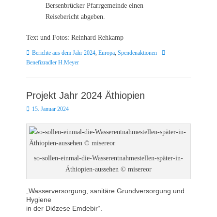
Bersenbrücker Pfarrgemeinde einen
Reisebericht abgeben.
Text und Fotos: Reinhard Rehkamp
Kategorien
Schlagworte
Berichte aus dem Jahr 2024
,
Europa
,
Spendenaktionen
Benefizradler H.Meyer
Projekt Jahr 2024 Äthiopien
Posted
15. Januar 2024
on
so-sollen-einmal-die-Wasserentnahmestellen-später-in-
Äthiopien-aussehen © misereor
„Wasserversorgung, sanitäre Grundversorgung und
Hygiene
in der Diözese Emdebir“.