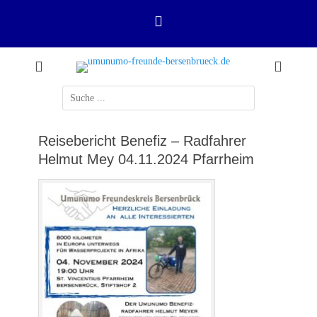
Zum
Inhalt
springen
in Zusammenarbeit mit der Kath. Kirchengemeinde St. Vincentius Bersenbrück
umunumo-freunde-
(Pfarreiengemeinschaft Hasegrund) und Misereor-Hilfswerk Aachen
bersenbrueck.de
Suchen
nach:
Reisebericht Benefiz – Radfahrer
Helmut Mey 04.11.2024 Pfarrheim