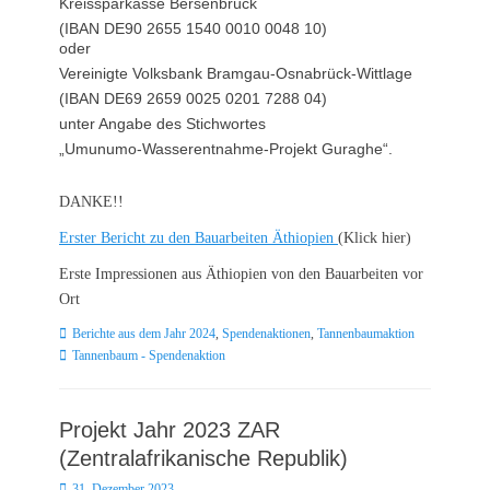
Kreissparkasse Bersenbrück
(IBAN DE90 2655 1540 0010 0048 10)
oder
Vereinigte Volksbank Bramgau-Osnabrück-Wittlage
(IBAN DE69 2659 0025 0201 7288 04)
unter Angabe des Stichwortes
„Umunumo-Wasserentnahme-Projekt Guraghe“.
DANKE!!
Erster Bericht zu den Bauarbeiten Äthiopien
(Klick hier)
Erste Impressionen aus Äthiopien von den Bauarbeiten vor
Ort
Kategorien
Schlagworte
Berichte aus dem Jahr 2024
,
Spendenaktionen
,
Tannenbaumaktion
Tannenbaum - Spendenaktion
Projekt Jahr 2023 ZAR
(Zentralafrikanische Republik)
Posted
31. Dezember 2023