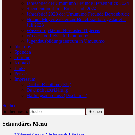
Jahresbrief der Umunumo Freunde Bersenbrück 2024
Spendentour durch Europa Juli 2024
Jahresbrief 2023 der Umunumo Freunde Bersenbrück
Helmut Meyer wieder zur Benefizradtour gestartet –
Juli 2023
Wasserprojekte im Nordosten Nigerias
Wasser und Leben in Umunumo
Jugendausbildungszentrum in Umunumo
über uns
Spenden
Termine
Kontakt
Links
Presse
Impressum
Cookie-Richtlinie (EU)
Datenschutzerklärung
Haftungsausschuss (Disclaimer)
Suchen
Suchen nach:
Sekundäres Menü