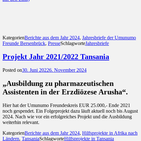
Kategorien
Berichte aus dem Jahr 2024
,
Jahresbriefe der Umunumo
Freunde Bersenbrück
,
Presse
Schlagworte
Jahresbriefe
Projekt Jahr 2021/2022 Tansania
Posted on
30. Juni 2022
6. November 2024
„Ausbildung zu pharmazeutischen
Assistenten in der Erzdiözese Arusha“.
Hier hat der Umunumo Freundeskreis EUR 25.000,- Ende 2021
noch gespendet. Ein Folgeprojekt dazu läuft aktuell noch bis August
2024. Nach wie vor ein erfolgreiches Projekt und die Ausbildung
weiterhin relevant.
Kategorien
Berichte aus dem Jahr 2024
,
Hilfsprojekte in Afrika nach
Ländern
,
Tansania
Schlagworte
Hilfsprojekte in Tansania