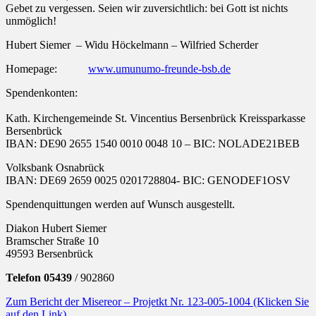
Gebet zu vergessen. Seien wir zuversichtlich: bei Gott ist nichts
unmöglich!
Hubert Siemer – Widu Höckelmann – Wilfried Scherder
Homepage:
www.umunumo-freunde-bsb.de
Spendenkonten:
Kath. Kirchengemeinde St. Vincentius Bersenbrück Kreissparkasse
Bersenbrück
IBAN: DE90 2655 1540 0010 0048 10 – BIC: NOLADE21BEB
Volksbank Osnabrück
IBAN: DE69 2659 0025 0201728804- BIC: GENODEF1OSV
Spendenquittungen werden auf Wunsch ausgestellt.
Diakon Hubert Siemer
Bramscher Straße 10
49593 Bersenbrück
Telefon 05439
/ 902860
Zum Bericht der Misereor – Projetkt Nr. 123-005-1004 (Klicken Sie
auf den Link)