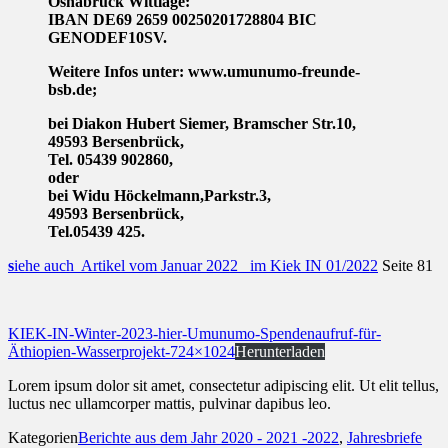
Osnabrück Wittlage:
IBAN DE69 2659 00250201728804 BIC
GENODEF10SV.
Weitere Infos unter: www.umunumo-freunde-
bsb.de;
bei Diakon Hubert Siemer, Bramscher Str.10,
49593 Bersenbrück,
Tel. 05439 902860,
oder
bei Widu Höckelmann,Parkstr.3,
49593 Bersenbrück,
Tel.05439 425.
s
iehe auch Artikel vom Januar 2022 im Kiek IN 01/2022
Seite 81
KIEK-IN-Winter-2023-hier-Umunumo-Spendenaufruf-für-
Äthiopien-Wasserprojekt-724×1024
Herunterladen
Lorem ipsum dolor sit amet, consectetur adipiscing elit. Ut elit tellus,
luctus nec ullamcorper mattis, pulvinar dapibus leo.
Kategorien
Berichte aus dem Jahr 2020 - 2021 -2022
,
Jahresbriefe