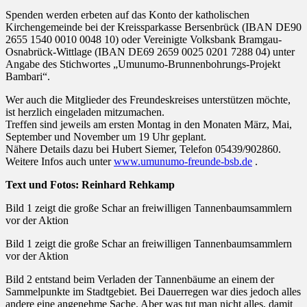
Spenden werden erbeten auf das Konto der katholischen
Kirchengemeinde bei der Kreissparkasse Bersenbrück (IBAN DE90
2655 1540 0010 0048 10) oder Vereinigte Volksbank Bramgau-
Osnabrück-Wittlage (IBAN DE69 2659 0025 0201 7288 04) unter
Angabe des Stichwortes „Umunumo-Brunnenbohrungs-Projekt
Bambari“.
Wer auch die Mitglieder des Freundeskreises unterstützen möchte,
ist herzlich eingeladen mitzumachen.
Treffen sind jeweils am ersten Montag in den Monaten März, Mai,
September und November um 19 Uhr geplant.
Nähere Details dazu bei Hubert Siemer, Telefon 05439/902860.
Weitere Infos auch unter
www.umunumo-freunde-bsb.de
.
Text und Fotos: Reinhard Rehkamp
Bild 1 zeigt die große Schar an freiwilligen Tannenbaumsammlern
vor der Aktion
Bild 1 zeigt die große Schar an freiwilligen Tannenbaumsammlern
vor der Aktion
Bild 2 entstand beim Verladen der Tannenbäume an einem der
Sammelpunkte im Stadtgebiet. Bei Dauerregen war dies jedoch alles
andere eine angenehme Sache. Aber was tut man nicht alles, damit