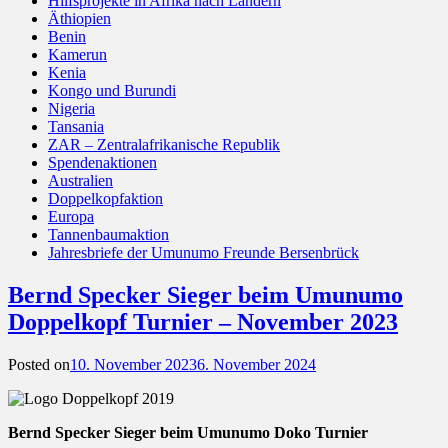
Hilfsprojekte in Afrika nach Ländern
Äthiopien
Benin
Kamerun
Kenia
Kongo und Burundi
Nigeria
Tansania
ZAR – Zentralafrikanische Republik
Spendenaktionen
Australien
Doppelkopfaktion
Europa
Tannenbaumaktion
Jahresbriefe der Umunumo Freunde Bersenbrück
Bernd Specker Sieger beim Umunumo
Doppelkopf Turnier – November 2023
Posted on
10. November 2023
6. November 2024
Bernd Specker Sieger beim Umunumo Doko Turnier