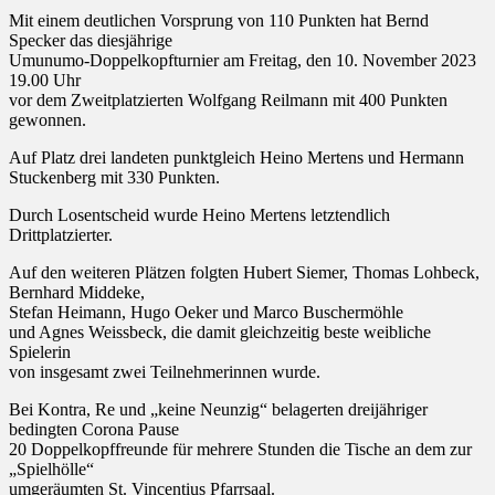
Mit einem deutlichen Vorsprung von 110 Punkten hat Bernd
Specker das diesjährige
Umunumo-Doppelkopfturnier am Freitag, den 10. November 2023
19.00 Uhr
vor dem Zweitplatzierten Wolfgang Reilmann mit 400 Punkten
gewonnen.
Auf Platz drei landeten punktgleich Heino Mertens und Hermann
Stuckenberg mit 330 Punkten.
Durch Losentscheid wurde Heino Mertens letztendlich
Drittplatzierter.
Auf den weiteren Plätzen folgten Hubert Siemer, Thomas Lohbeck,
Bernhard Middeke,
Stefan Heimann, Hugo Oeker und Marco Buschermöhle
und Agnes Weissbeck, die damit gleichzeitig beste weibliche
Spielerin
von insgesamt zwei Teilnehmerinnen wurde.
Bei Kontra, Re und „keine Neunzig“ belagerten dreijähriger
bedingten Corona Pause
20 Doppelkopffreunde für mehrere Stunden die Tische an dem zur
„Spielhölle“
umgeräumten St. Vincentius Pfarrsaal.