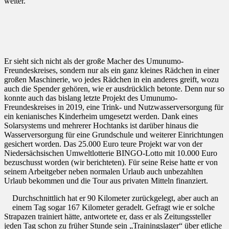
weiter.
Er sieht sich nicht als der große Macher des Umunumo-
Freundeskreises, sondern nur als ein ganz kleines Rädchen in einer
großen Maschinerie, wo jedes Rädchen in ein anderes greift, wozu
auch die Spender gehören, wie er ausdrücklich betonte. Denn nur so
konnte auch das bislang letzte Projekt des Umunumo-
Freundeskreises in 2019, eine Trink- und Nutzwasserversorgung für
ein kenianisches Kinderheim umgesetzt werden. Dank eines
Solarsystems und mehrerer Hochtanks ist darüber hinaus die
Wasserversorgung für eine Grundschule und weiterer Einrichtungen
gesichert worden. Das 25.000 Euro teure Projekt war von der
Niedersächsischen Umweltlotterie BINGO-Lotto mit 10.000 Euro
bezuschusst worden (wir berichteten). Für seine Reise hatte er von
seinem Arbeitgeber neben normalen Urlaub auch unbezahlten
Urlaub bekommen und die Tour aus privaten Mitteln finanziert.
Durchschnittlich hat er 90 Kilometer zurückgelegt, aber auch an
einem Tag sogar 167 Kilometer geradelt. Gefragt wie er solche
Strapazen trainiert hätte, antwortete er, dass er als Zeitungssteller
jeden Tag schon zu früher Stunde sein „Trainingslager“ über etliche