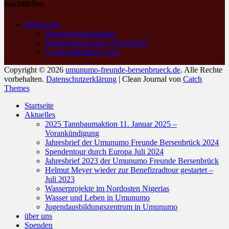
Rechtliches
Impressum
Datenschutzerklärung
Haftungsausschuss (Disclaimer)
Cookie-Richtlinie (EU)
Copyright © 2026
umunumo-freunde-bersenbrueck.de
. Alle Rechte
vorbehalten.
Datenschutzerklärung
| Clean Journal von
Catch
Themes
Nach
Startseite
oben
Aktuelles
scrollen
2025 Tannbaumaktion 11. Januar 2025 –
Vorankündigung
Jahresbrief der Umunumo Freunde Bersenbrück 2024
Spendentour durch Europa Juli 2024
Jahresbrief 2023 der Umunumo Freunde Bersenbrück
Helmut Meyer wieder zur Benefizradtour gestartet –
Juli 2023
Wasserprojekte im Nordosten Nigerias
Wasser und Leben in Umunumo
Jugendausbildungszentrum in Umunumo
über uns
Spenden