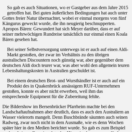
So gab es auch Situationen, wo er Gastgeber aus dem Jahre 2015
getroffen hat. Bei guten äußerlichen Bedingungen hat auch unter
Gottes freier Natur übernachtet, wobei er einmal morgens von fünf
Kängurus geweckt wurde, die ihn neugierig beschnupperten.
Apropos Bären: Gewundert hat sich Meyer darüber, dass er auf
seiner mehrwöchigen Rundreise tatsächlich nur einmal einen Koala
Bären gesehen hat.
Bei seiner Selbstversorgung unterwegs ist er auch auf einen Aldi-
Markt gestoßen, der zwar im Verhältnis zu den übrigen
australischen Discountern noch günstig war, aber gegenüber dem
deutschen Aldi doch teurer war, was aber wohl den allgemein teuren
Lebenshaltungskosten in Australien geschuldet ist.
Bei einem deutschen Brot- und Wursthändler ist er auch auf ein
Produkt des in Quakenbrück ansässigem RUF-Unternehmen
gestoßen, konnte es aber nicht erwerben, weil ihm das
entsprechende Equipment für die Zubereitung fehlte.
Die Bildershow im Bersenbrücker Pfarrheim machte bei den
Landschaftaufnahmen aber deutlich, dass es auch den Australiern an
Wasser vielerorts mangelt. Denn Buschbrände säumten auch seinen
Radweg, zwar noch nicht in dem Ausmaße, wie es denn Wochen
später hier in den Medien berichtet wurde. So gab es zum Beispiel