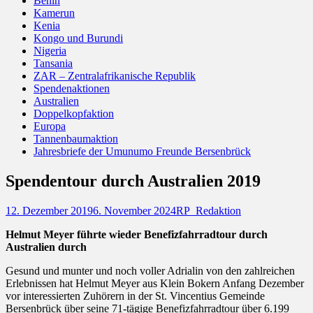
Benin
Kamerun
Kenia
Kongo und Burundi
Nigeria
Tansania
ZAR – Zentralafrikanische Republik
Spendenaktionen
Australien
Doppelkopfaktion
Europa
Tannenbaumaktion
Jahresbriefe der Umunumo Freunde Bersenbrück
Spendentour durch Australien 2019
Posted
Autor
12. Dezember 2019
6. November 2024
RP_Redaktion
on
Helmut Meyer führte wieder Benefizfahrradtour durch
Australien durch
Gesund und munter und noch voller Adrialin von den zahlreichen
Erlebnissen hat Helmut Meyer aus Klein Bokern Anfang Dezember
vor interessierten Zuhörern in der St. Vincentius Gemeinde
Bersenbrück über seine 71-tägige Benefizfahrradtour über 6.199