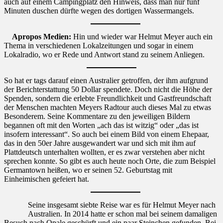
auch auf einem Campingplatz den Hinweis, dass man nur fünf
Minuten duschen dürfte wegen des dortigen Wassermangels.
Apropos Medien:
Hin und wieder war Helmut Meyer auch ein
Thema in verschiedenen Lokalzeitungen und sogar in einem
Lokalradio, wo er Rede und Antwort stand zu seinem Anliegen.
So hat er tags darauf einen Australier getroffen, der ihm aufgrund
der Berichterstattung 50 Dollar spendete. Doch nicht die Höhe der
Spenden, sondern die erlebte Freundlichkeit und Gastfreundschaft
der Menschen machten Meyers Radtour auch dieses Mal zu etwas
Besonderem. Seine Kommentare zu den jeweiligen Bildern
begannen oft mit den Worten „ach das ist witzig“ oder „das ist
insofern interessant“. So auch bei einem Bild von einem Ehepaar,
das in den 50er Jahre ausgewandert war und sich mit ihm auf
Plattdeutsch unterhalten wollten, er es zwar verstehen aber nicht
sprechen konnte. So gibt es auch heute noch Orte, die zum Beispiel
Germantown heißen, wo er seinen 52. Geburtstag mit
Einheimischen gefeiert hat.
Seine insgesamt siebte Reise war es für Helmut Meyer nach
Australien. In 2014 hatte er schon mal bei seinem damaligen
Besuch nach Opale geschürft und ein paar Steinchen gefunden. Bei