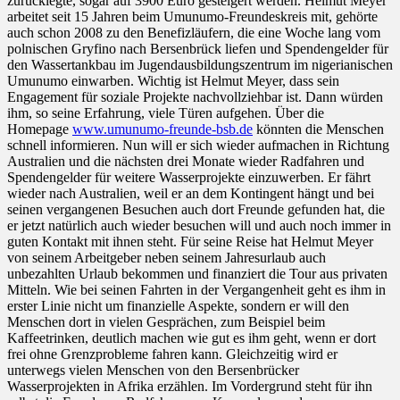
zurücklegte, sogar auf 3900 Euro gesteigert werden. Helmut Meyer
arbeitet seit 15 Jahren beim Umunumo-Freundeskreis mit, gehörte
auch schon 2008 zu den Benefizläufern, die eine Woche lang vom
polnischen Gryfino nach Bersenbrück liefen und Spendengelder für
den Wassertankbau im Jugendausbildungszentrum im nigerianischen
Umunumo einwarben. Wichtig ist Helmut Meyer, dass sein
Engagement für soziale Projekte nachvollziehbar ist. Dann würden
ihm, so seine Erfahrung, viele Türen aufgehen. Über die
Homepage
www.umunumo-freunde-bsb.de
könnten die Menschen
schnell informieren. Nun will er sich wieder aufmachen in Richtung
Australien und die nächsten drei Monate wieder Radfahren und
Spendengelder für weitere Wasserprojekte einzuwerben. Er fährt
wieder nach Australien, weil er an dem Kontingent hängt und bei
seinen vergangenen Besuchen auch dort Freunde gefunden hat, die
er jetzt natürlich auch wieder besuchen will und auch noch immer in
guten Kontakt mit ihnen steht. Für seine Reise hat Helmut Meyer
von seinem Arbeitgeber neben seinem Jahresurlaub auch
unbezahlten Urlaub bekommen und finanziert die Tour aus privaten
Mitteln. Wie bei seinen Fahrten in der Vergangenheit geht es ihm in
erster Linie nicht um finanzielle Aspekte, sondern er will den
Menschen dort in vielen Gesprächen, zum Beispiel beim
Kaffeetrinken, deutlich machen wie gut es ihm geht, wenn er dort
frei ohne Grenzprobleme fahren kann. Gleichzeitig wird er
unterwegs vielen Menschen von den Bersenbrücker
Wasserprojekten in Afrika erzählen. Im Vordergrund steht für ihn