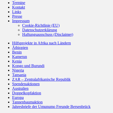
Termine
Kontakt
Links
Presse
Impressum
Cookie-Richtlinie (EU)
Datenschutzerklärung
Haftungsausschuss (Disclaimer)
Hilfsprojekte in Afrika nach Ländern
Äthiopien
Benin
Kamerun
Kenia
Kongo und Burundi
Nigeria
Tansania
ZAR – Zentralafrikanische Republik
Spendenaktionen
Australien
Doppelkopfaktion
Europa
Tannenbaumaktion
Jahresbriefe der Umunumo Freunde Bersenbrück