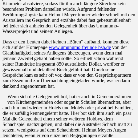
Kilometer absolviere, sodass für ihn auch längere Strecken kein
besonderes Problem darstellen würde. Aufgrund fehlender
Berührungsängste kam Helmut Meyer immer wieder schnell mit den
Australiern ins Gespräch und erzählte dabei fast gebetsmühlenhaft
bei jeder sich anbietenden Gelegenheit über das Umunumo-
Wasserprojekt und seinem Anliegen.
Dass er den Leuten dabei keinen „Bären“ aufband, konnten diese
sich auf der Homepage
www.umunumo-freunde-bsb.de
von der
Glaubhaftigkeit seines Anliegens überzeugen, wenn denn mal
jemand Zweifel gehabt haben sollte. So erhielt schon während
seiner Rundreise insgesamt 850 australische Dollar, worüber er
gewissenhaft und detailliert Buch geführt hat. Durch seine
Gespräche kam es sehr oft vor, dass er von den Gesprächspartnern
zum Essen und zur Übernachtung eingeladen wurde, was er dann
dankend angenommen hat.
Wenn sich die Gelegenheit bot, hat er auch in Gemeinderäumen
von Kirchengemeinden oder sogar in Schulen übernachtet, aber
auch hin und wieder in Hotels und Motels oder privat bei Familien,
die er zufällig kennengelernt hatte. Hier bot sich ihm auch ein paar
Mal die Gelegenheit einem seiner weiteren Hobbys, dem
Schachspiel nachzugehen, und dabei die Australier Schach matt zu
setzen, wenigstens auf dem Schachbrett. Helmut Meyers Augen
leuchteten, wenn er von einzelnen Begegnungen erzählte.