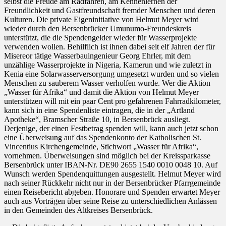
selbst die Freude am Radfahren, am Kennenlernen der
Freundlichkeit und Gastfreundschaft fremder Menschen und deren
Kulturen. Die private Eigeninitiative von Helmut Meyer wird
wieder durch den Bersenbrücker Umunumo-Freundeskreis
unterstützt, die die Spendengelder wieder für Wasserprojekte
verwenden wollen. Behilflich ist ihnen dabei seit elf Jahren der für
Misereor tätige Wasserbauingenieur Georg Ehrler, mit dem
unzählige Wasserprojekte in Nigeria, Kamerun und wie zuletzt in
Kenia eine Solarwasserversorgung umgesetzt wurden und so vielen
Menschen zu sauberem Wasser verholfen wurde. Wer die Aktion
„Wasser für Afrika“ und damit die Aktion von Helmut Meyer
unterstützen will mit ein paar Cent pro gefahrenen Fahrradkilometer,
kann sich in eine Spendenliste eintragen, die in der „Artland
Apotheke“, Bramscher Straße 10, in Bersenbrück ausliegt.
Derjenige, der einen Festbetrag spenden will, kann auch jetzt schon
eine Überweisung auf das Spendenkonto der Katholischen St.
Vincentius Kirchengemeinde, Stichwort „Wasser für Afrika“,
vornehmen. Überweisungen sind möglich bei der Kreissparkasse
Bersenbrück unter IBAN-Nr. DE90 2655 1540 0010 0048 10. Auf
Wunsch werden Spendenquittungen ausgestellt. Helmut Meyer wird
nach seiner Rückkehr nicht nur in der Bersenbrücker Pfarrgemeinde
einen Reisebericht abgeben. Honorare und Spenden erwartet Meyer
auch aus Vorträgen über seine Reise zu unterschiedlichen Anlässen
in den Gemeinden des Altkreises Bersenbrück.