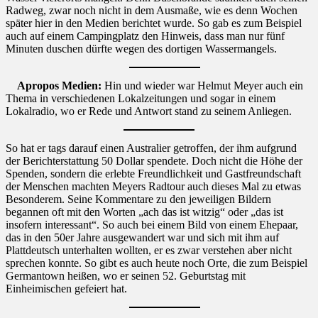
Radweg, zwar noch nicht in dem Ausmaße, wie es denn Wochen
später hier in den Medien berichtet wurde. So gab es zum Beispiel
auch auf einem Campingplatz den Hinweis, dass man nur fünf
Minuten duschen dürfte wegen des dortigen Wassermangels.
Apropos Medien:
Hin und wieder war Helmut Meyer auch ein
Thema in verschiedenen Lokalzeitungen und sogar in einem
Lokalradio, wo er Rede und Antwort stand zu seinem Anliegen.
So hat er tags darauf einen Australier getroffen, der ihm aufgrund
der Berichterstattung 50 Dollar spendete. Doch nicht die Höhe der
Spenden, sondern die erlebte Freundlichkeit und Gastfreundschaft
der Menschen machten Meyers Radtour auch dieses Mal zu etwas
Besonderem. Seine Kommentare zu den jeweiligen Bildern
begannen oft mit den Worten „ach das ist witzig“ oder „das ist
insofern interessant“. So auch bei einem Bild von einem Ehepaar,
das in den 50er Jahre ausgewandert war und sich mit ihm auf
Plattdeutsch unterhalten wollten, er es zwar verstehen aber nicht
sprechen konnte. So gibt es auch heute noch Orte, die zum Beispiel
Germantown heißen, wo er seinen 52. Geburtstag mit
Einheimischen gefeiert hat.