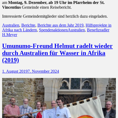
am
Montag, 9. Dezember, ab 19 Uhr im Pfarrheim der St.
Vincentius
Gemeinde einen Reisebericht.
Interessierte Gemeindemitglieder sind herzlich dazu eingeladen.
Kategorien
Australien
,
Berichte
,
Berichte aus dem Jahr 2019
,
Hilfsprojekte in
Schlagworte
Afrika nach Ländern
,
Spendenaktionen
Australien
,
Benefizradler
H.Meyer
Umunumo-Freund Helmut radelt wieder
durch Australien für Wasser in Afrika
(2019)
Posted
1. August 2019
7. November 2024
on