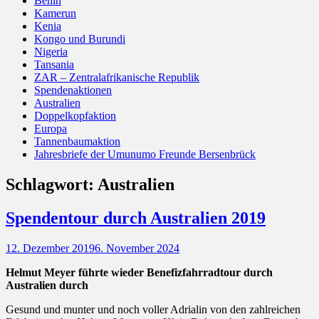
Benin
Kamerun
Kenia
Kongo und Burundi
Nigeria
Tansania
ZAR – Zentralafrikanische Republik
Spendenaktionen
Australien
Doppelkopfaktion
Europa
Tannenbaumaktion
Jahresbriefe der Umunumo Freunde Bersenbrück
Schlagwort:
Australien
Spendentour durch Australien 2019
Posted
12. Dezember 2019
6. November 2024
on
Helmut Meyer führte wieder Benefizfahrradtour durch
Australien durch
Gesund und munter und noch voller Adrialin von den zahlreichen