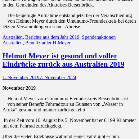
in den Gemeinden des Altkreises Bersenbrück.
Die beigefügte Aufnahme entstand jetzt bei der Verabschiedung
von Helmut Meyer durch den Umunumo-Freundeskreis bei deren
letzten Versammlung vor seiner Abreise.
Kategorien
Schlagwort
Australien
,
Berichte aus dem Jahr 2019
,
Spendenaktionen
Australien
,
Benefizradler H.Meyer
Helmut Meyer ist gesund und voller
Eindrücke zurück aus Australien 2019
Posted
1. November 2019
7. November 2024
on
November 2019
Helmut Meyer vom Umunumo Freundeskreis Bersenbrück ist
von seiner Benefiz Fahrradtour zu Gunsten von „Wasser in
Afrika“ gesund und munter zurückgekehrt.
In der Zeit vom 16. August bis 5. November hat er 6.199 Kilometer
mit dem Fahrrad zurückgelegt.
Über die vielen Erlebnisse während seiner Fahrt gibt er nun