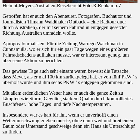
Helmut-Meyers-Australien-Reisebericht.Foto-R.Rehkamp-7
Getroffen hat er auch den Abenteurer, Fotografen, Buchautor und
Journalisten Tilmann Waldthaler (Outback – eine Radtour quer
durch Australien), der mit seinem Fahrrad in entgegen gesetzter
Richtung Australien umradeln wollte.
Apropos Journalisten: Für die Zeitung Warrego Watchman in
Cunnamulla, wo er sich für ein paar Tage wegen eines größeren
Fahrradschadens aufhalten musste, war er interessant genug, um
über seine Aktion zu berichten.
Das gewisse Tage auch sehr einsam waren beweist die Tatsache,
dass Meyer, als er mal 100 km zurückgelegt hat, er von fünf PkW ’ s
überholt wurde und ihm sechs PKW ’ s entgegen gekommen sind.
Mit allem erdenklichen Wetter hatte er auch die ganze Zeit zu
kämpfen wie Sturm, Gewitter, starkem Qualm durch kontrolliertes
Buschfeuer, hohe Tages- und tiefe Nachttemperaturen.
Insbesondere war es hart für ihn, wenn er unverhofft einen
Wetterumschwung erleben musste, ohne dann weit und breit einen
Baum oder Unterstand geschweige denn ein Haus als Unterschlupf
zu finden.