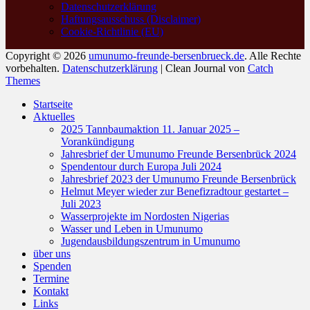
Datenschutzerklärung
Haftungsausschuss (Disclaimer)
Cookie-Richtlinie (EU)
Copyright © 2026
umunumo-freunde-bersenbrueck.de
. Alle Rechte
vorbehalten.
Datenschutzerklärung
| Clean Journal von
Catch
Themes
Nach
Startseite
oben
Aktuelles
scrollen
2025 Tannbaumaktion 11. Januar 2025 –
Vorankündigung
Jahresbrief der Umunumo Freunde Bersenbrück 2024
Spendentour durch Europa Juli 2024
Jahresbrief 2023 der Umunumo Freunde Bersenbrück
Helmut Meyer wieder zur Benefizradtour gestartet –
Juli 2023
Wasserprojekte im Nordosten Nigerias
Wasser und Leben in Umunumo
Jugendausbildungszentrum in Umunumo
über uns
Spenden
Termine
Kontakt
Links