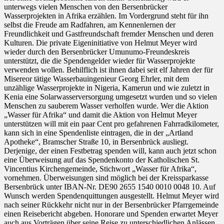
unterwegs vielen Menschen von den Bersenbrücker
Wasserprojekten in Afrika erzählen. Im Vordergrund steht für ihn
selbst die Freude am Radfahren, am Kennenlernen der
Freundlichkeit und Gastfreundschaft fremder Menschen und deren
Kulturen. Die private Eigeninitiative von Helmut Meyer wird
wieder durch den Bersenbrücker Umunumo-Freundeskreis
unterstützt, die die Spendengelder wieder für Wasserprojekte
verwenden wollen. Behilflich ist ihnen dabei seit elf Jahren der für
Misereor tätige Wasserbauingenieur Georg Ehrler, mit dem
unzählige Wasserprojekte in Nigeria, Kamerun und wie zuletzt in
Kenia eine Solarwasserversorgung umgesetzt wurden und so vielen
Menschen zu sauberem Wasser verholfen wurde. Wer die Aktion
„Wasser für Afrika“ und damit die Aktion von Helmut Meyer
unterstützen will mit ein paar Cent pro gefahrenen Fahrradkilometer,
kann sich in eine Spendenliste eintragen, die in der „Artland
Apotheke“, Bramscher Straße 10, in Bersenbrück ausliegt.
Derjenige, der einen Festbetrag spenden will, kann auch jetzt schon
eine Überweisung auf das Spendenkonto der Katholischen St.
Vincentius Kirchengemeinde, Stichwort „Wasser für Afrika“,
vornehmen. Überweisungen sind möglich bei der Kreissparkasse
Bersenbrück unter IBAN-Nr. DE90 2655 1540 0010 0048 10. Auf
Wunsch werden Spendenquittungen ausgestellt. Helmut Meyer wird
nach seiner Rückkehr nicht nur in der Bersenbrücker Pfarrgemeinde
einen Reisebericht abgeben. Honorare und Spenden erwartet Meyer
auch aus Vorträgen über seine Reise zu unterschiedlichen Anlässen