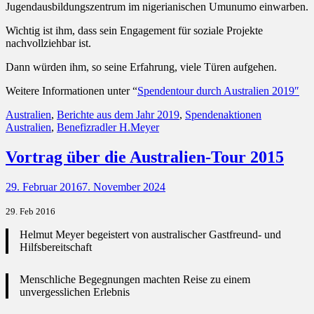
Jugendausbildungszentrum im nigerianischen Umunumo einwarben.
Wichtig ist ihm, dass sein Engagement für soziale Projekte
nachvollziehbar ist.
Dann würden ihm, so seine Erfahrung, viele Türen aufgehen.
Weitere Informationen unter “
Spendentour durch Australien 2019″
Kategorien
Schlagwort
Australien
,
Berichte aus dem Jahr 2019
,
Spendenaktionen
Australien
,
Benefizradler H.Meyer
Vortrag über die Australien-Tour 2015
Posted
29. Februar 2016
7. November 2024
on
29. Feb 2016
Helmut Meyer begeistert von australischer Gastfreund- und
Hilfsbereitschaft
Menschliche Begegnungen machten Reise zu einem
unvergesslichen Erlebnis