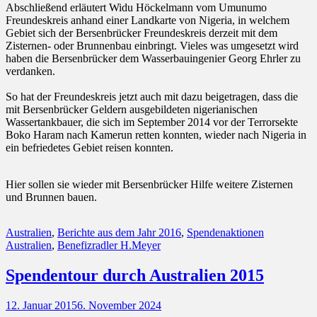
Abschließend erläutert Widu Höckelmann vom Umunumo
Freundeskreis anhand einer Landkarte von Nigeria, in welchem
Gebiet sich der Bersenbrücker Freundeskreis derzeit mit dem
Zisternen- oder Brunnenbau einbringt. Vieles was umgesetzt wird
haben die Bersenbrücker dem Wasserbauingenier Georg Ehrler zu
verdanken.
So hat der Freundeskreis jetzt auch mit dazu beigetragen, dass die
mit Bersenbrücker Geldern ausgebildeten nigerianischen
Wassertankbauer, die sich im September 2014 vor der Terrorsekte
Boko Haram nach Kamerun retten konnten, wieder nach Nigeria in
ein befriedetes Gebiet reisen konnten.
Hier sollen sie wieder mit Bersenbrücker Hilfe weitere Zisternen
und Brunnen bauen.
Kategorien
Schlagwort
Australien
,
Berichte aus dem Jahr 2016
,
Spendenaktionen
Australien
,
Benefizradler H.Meyer
Spendentour durch Australien 2015
Posted
12. Januar 2015
6. November 2024