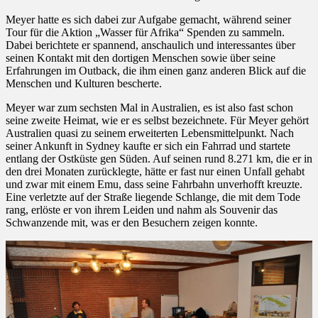
Meyer hatte es sich dabei zur Aufgabe gemacht, während seiner
Tour für die Aktion „Wasser für Afrika“ Spenden zu sammeln.
Dabei berichtete er spannend, anschaulich und interessantes über
seinen Kontakt mit den dortigen Menschen sowie über seine
Erfahrungen im Outback, die ihm einen ganz anderen Blick auf die
Menschen und Kulturen bescherte.
Meyer war zum sechsten Mal in Australien, es ist also fast schon
seine zweite Heimat, wie er es selbst bezeichnete. Für Meyer gehört
Australien quasi zu seinem erweiterten Lebensmittelpunkt. Nach
seiner Ankunft in Sydney kaufte er sich ein Fahrrad und startete
entlang der Ostküste gen Süden. Auf seinen rund 8.271 km, die er in
den drei Monaten zurücklegte, hätte er fast nur einen Unfall gehabt
und zwar mit einem Emu, dass seine Fahrbahn unverhofft kreuzte.
Eine verletzte auf der Straße liegende Schlange, die mit dem Tode
rang, erlöste er von ihrem Leiden und nahm als Souvenir das
Schwanzende mit, was er den Besuchern zeigen konnte.