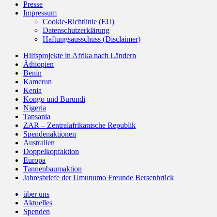
Presse
Impressum
Cookie-Richtlinie (EU)
Datenschutzerklärung
Haftungsausschuss (Disclaimer)
Hilfsprojekte in Afrika nach Ländern
Äthiopien
Benin
Kamerun
Kenia
Kongo und Burundi
Nigeria
Tansania
ZAR – Zentralafrikanische Republik
Spendenaktionen
Australien
Doppelkopfaktion
Europa
Tannenbaumaktion
Jahresbriefe der Umunumo Freunde Bersenbrück
über uns
Aktuelles
Spenden