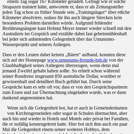
einem Tag sogar 167 Kilometer geradelt. Gefragt wie er solche
Strapazen trainiert hätte, antwortete er, dass er als Zeitungssteller
jeden Tag schon zu früher Stunde sein „Trainingslager“ über etliche
Kilometer absolviere, sodass für ihn auch längere Strecken kein
besonderes Problem darstellen würde. Aufgrund fehlender
Berührungsängste kam Helmut Meyer immer wieder schnell mit den
Australiern ins Gespräch und erzählte dabei fast gebetsmühlenhaft
bei jeder sich anbietenden Gelegenheit über das Umunumo-
Wasserprojekt und seinem Anliegen.
Dass er den Leuten dabei keinen „Bären“ aufband, konnten diese
sich auf der Homepage
www.umunumo-freunde-bsb.de
von der
Glaubhaftigkeit seines Anliegens überzeugen, wenn denn mal
jemand Zweifel gehabt haben sollte. So erhielt schon während
seiner Rundreise insgesamt 850 australische Dollar, worüber er
gewissenhaft und detailliert Buch geführt hat. Durch seine
Gespräche kam es sehr oft vor, dass er von den Gesprächspartnern
zum Essen und zur Übernachtung eingeladen wurde, was er dann
dankend angenommen hat.
Wenn sich die Gelegenheit bot, hat er auch in Gemeinderäumen
von Kirchengemeinden oder sogar in Schulen übernachtet, aber
auch hin und wieder in Hotels und Motels oder privat bei Familien,
die er zufällig kennengelernt hatte. Hier bot sich ihm auch ein paar
Mal die Gelegenheit einem seiner weiteren Hobbys, dem