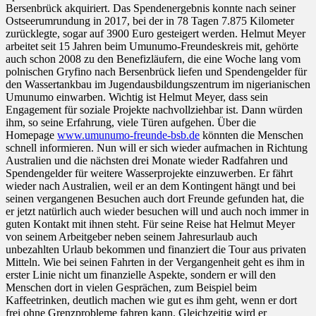
Bersenbrück akquiriert. Das Spendenergebnis konnte nach seiner
Ostseerumrundung in 2017, bei der in 78 Tagen 7.875 Kilometer
zurücklegte, sogar auf 3900 Euro gesteigert werden. Helmut Meyer
arbeitet seit 15 Jahren beim Umunumo-Freundeskreis mit, gehörte
auch schon 2008 zu den Benefizläufern, die eine Woche lang vom
polnischen Gryfino nach Bersenbrück liefen und Spendengelder für
den Wassertankbau im Jugendausbildungszentrum im nigerianischen
Umunumo einwarben. Wichtig ist Helmut Meyer, dass sein
Engagement für soziale Projekte nachvollziehbar ist. Dann würden
ihm, so seine Erfahrung, viele Türen aufgehen. Über die
Homepage
www.umunumo-freunde-bsb.de
könnten die Menschen
schnell informieren. Nun will er sich wieder aufmachen in Richtung
Australien und die nächsten drei Monate wieder Radfahren und
Spendengelder für weitere Wasserprojekte einzuwerben. Er fährt
wieder nach Australien, weil er an dem Kontingent hängt und bei
seinen vergangenen Besuchen auch dort Freunde gefunden hat, die
er jetzt natürlich auch wieder besuchen will und auch noch immer in
guten Kontakt mit ihnen steht. Für seine Reise hat Helmut Meyer
von seinem Arbeitgeber neben seinem Jahresurlaub auch
unbezahlten Urlaub bekommen und finanziert die Tour aus privaten
Mitteln. Wie bei seinen Fahrten in der Vergangenheit geht es ihm in
erster Linie nicht um finanzielle Aspekte, sondern er will den
Menschen dort in vielen Gesprächen, zum Beispiel beim
Kaffeetrinken, deutlich machen wie gut es ihm geht, wenn er dort
frei ohne Grenzprobleme fahren kann. Gleichzeitig wird er