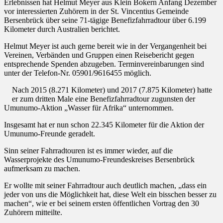
Erlebnissen hat Helmut Meyer aus Klein Bokern Anfang Dezember
vor interessierten Zuhörern in der St. Vincentius Gemeinde
Bersenbrück über seine 71-tägige Benefizfahrradtour über 6.199
Kilometer durch Australien berichtet.
Helmut Meyer ist auch gerne bereit wie in der Vergangenheit bei
Vereinen, Verbänden und Gruppen einen Reisebericht gegen
entsprechende Spenden abzugeben. Terminvereinbarungen sind
unter der Telefon-Nr. 05901/9616455 möglich.
Nach 2015 (8.271 Kilometer) und 2017 (7.875 Kilometer) hatte
er zum dritten Male eine Benefizfahrradtour zugunsten der
Umunumo-Aktion „Wasser für Afrika“ unternommen.
Insgesamt hat er nun schon 22.345 Kilometer für die Aktion der
Umunumo-Freunde geradelt.
Sinn seiner Fahrradtouren ist es immer wieder, auf die
Wasserprojekte des Umunumo-Freundeskreises Bersenbrück
aufmerksam zu machen.
Er wollte mit seiner Fahrradtour auch deutlich machen, „dass ein
jeder von uns die Möglichkeit hat, diese Welt ein bisschen besser zu
machen“, wie er bei seinem ersten öffentlichen Vortrag den 30
Zuhörern mitteilte.