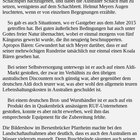
Schachspiel nachzugehen, und dabei die Australier Schach matt zu
setzen, wenigstens auf dem Schachbrett. Helmut Meyers Augen
leuchteten, wenn er von einzelnen Begegnungen erzählte.
So gab es auch Situationen, wo er Gastgeber aus dem Jahre 2015
getroffen hat. Bei guten äußerlichen Bedingungen hat auch unter
Gottes freier Natur übernachtet, wobei er einmal morgens von fünf
Kängurus geweckt wurde, die ihn neugierig beschnupperten.
Apropos Bären: Gewundert hat sich Meyer darüber, dass er auf
seiner mehrwöchigen Rundreise tatsächlich nur einmal einen Koala
Bären gesehen hat.
Bei seiner Selbstversorgung unterwegs ist er auch auf einen Aldi-
Markt gestoßen, der zwar im Verhältnis zu den übrigen
australischen Discountern noch günstig war, aber gegenüber dem
deutschen Aldi doch teurer war, was aber wohl den allgemein teuren
Lebenshaltungskosten in Australien geschuldet ist.
Bei einem deutschen Brot- und Wursthändler ist er auch auf ein
Produkt des in Quakenbrück ansässigem RUF-Unternehmen
gestoßen, konnte es aber nicht erwerben, weil ihm das
entsprechende Equipment für die Zubereitung fehlte.
Die Bildershow im Bersenbrücker Pfarrheim machte bei den
Landschaftaufnahmen aber deutlich, dass es auch den Australiern an
Wasser vielerorts mangelt. Denn Buschbrände säumten auch seinen